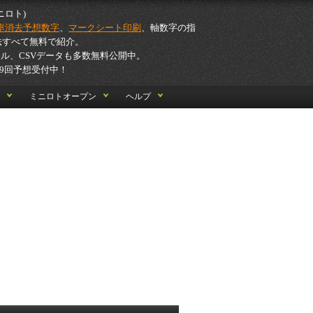
ニロト)
率消去予想数字
、
マークシート印刷
、軸数字の指
法すべて無料で紹介。
イル、CSVデータも多数無料公開中。
99回予想受付中！
ミニロトオープン
ヘルプ