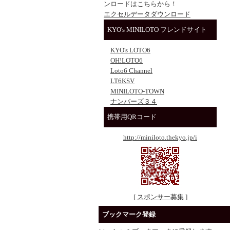
ンロードはこちらから！
エクセルデータダウンロード
KYO's MINILOTO フレンドサイト
KYO's LOTO6
OH!LOTO6
Loto6 Channel
LT6KSV
MINILOTO-TOWN
ナンバーズ３４
携帯用QRコード
http://miniloto.thekyo.jp/i
[
スポンサー募集
]
ブックマーク登録