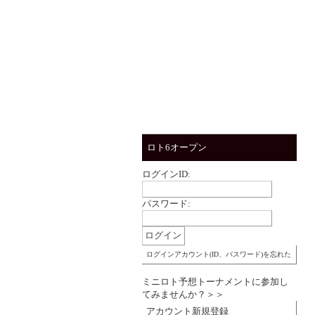
ロト6オープン
ログインID:
パスワード:
ログインアカウント(ID、パスワード)を忘れた
ミニロト予想トーナメントに参加し
てみませんか？＞＞
アカウント新規登録