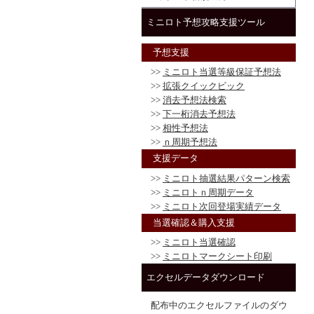
ミニロト予想攻略支援ツール
予想支援
>>
ミニロト当選等級保証予想法
>>
拡張クイックピック
>>
消去予想法検索
>>
下一桁消去予想法
>>
相性予想法
>>
ｎ周期予想法
支援データ
>>
ミニロト抽選結果パターン検索
>>
ミニロトｎ周期データ
>>
ミニロト次回登場実績データ
当選確認＆購入支援
>>
ミニロト当選確認
>>
ミニロトマークシート印刷
エクセルデータダウンロード
配布中のエクセルファイルのダウ