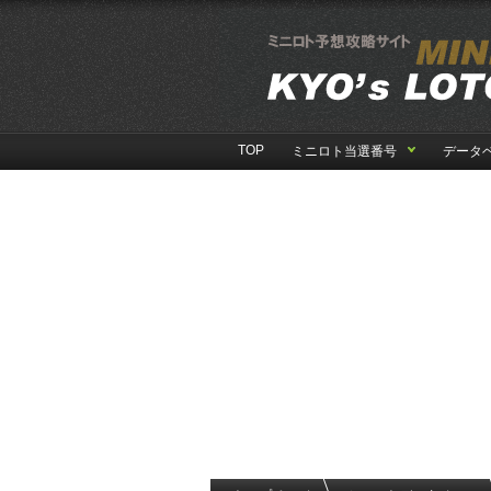
TOP
ミニロト当選番号
データ