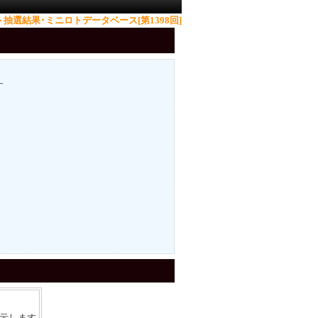
抽選結果･ミニロトデータベース[第1398回]
す
示します