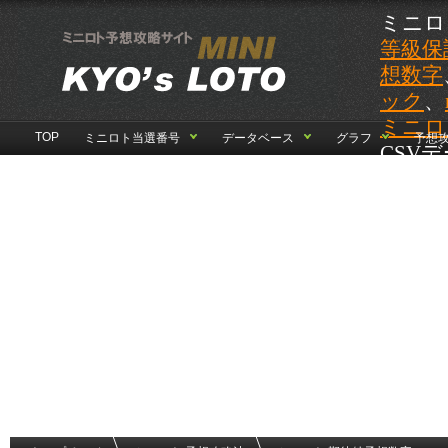
ミニロト
等級保
想数字
ック
、
ミニロト
TOP
ミニロト当選番号
データベース
グラフ
予想
CSV
ミニロ
想受付