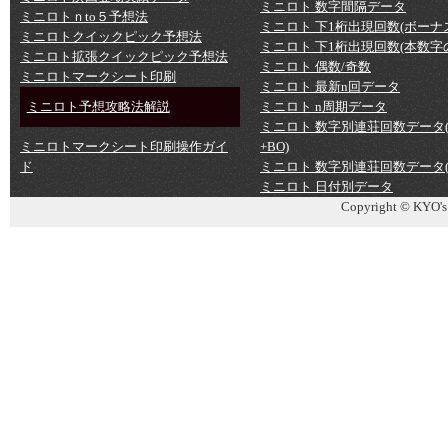
ミニロト 数字間隔データ
ミニロトｎto５予想法
ミニロト 下1桁出現回数(ボーナ
ミニロトクイックピック予想法
ミニロト 下1桁出現回数(本数字
ミニロト拡張クイックピック予想法
ミニロト 偶数/奇数
ミニロトマークシート印刷
ミニロト 最新n回データ
ミニロト予想攻略法解説
ミニロト n周期データ
ミニロト 数字別連荘回数データ
ミニロトマークシート印刷操作ガイ
+BO)
ド
ミニロト 数字別連荘回数データ(
ミニロト 日付別データ
Copyright © KYO's