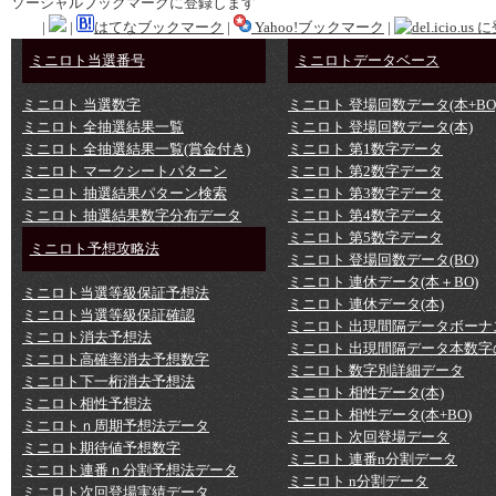
ソーシャルブックマークに登録します
|
|
はてなブックマーク
|
Yahoo!ブックマーク
|
ミニロト当選番号
ミニロトデータベース
ミニロト 当選数字
ミニロト 登場回数データ(本+BO
ミニロト 全抽選結果一覧
ミニロト 登場回数データ(本)
ミニロト 全抽選結果一覧(賞金付き)
ミニロト 第1数字データ
ミニロト マークシートパターン
ミニロト 第2数字データ
ミニロト 抽選結果パターン検索
ミニロト 第3数字データ
ミニロト 抽選結果数字分布データ
ミニロト 第4数字データ
ミニロト 第5数字データ
ミニロト予想攻略法
ミニロト 登場回数データ(BO)
ミニロト 連休データ(本＋BO)
ミニロト当選等級保証予想法
ミニロト 連休データ(本)
ミニロト当選等級保証確認
ミニロト 出現間隔データボーナ
ミニロト消去予想法
ミニロト 出現間隔データ本数字
ミニロト高確率消去予想数字
ミニロト 数字別詳細データ
ミニロト下一桁消去予想法
ミニロト 相性データ(本)
ミニロト相性予想法
ミニロト 相性データ(本+BO)
ミニロトｎ周期予想法データ
ミニロト 次回登場データ
ミニロト期待値予想数字
ミニロト 連番n分割データ
ミニロト連番ｎ分割予想法データ
ミニロト n分割データ
ミニロト次回登場実績データ