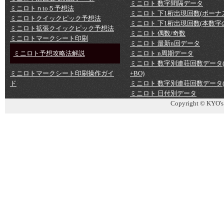
ミニロト 数字間隔データ
ミニロトｎto５予想法
ミニロト 下1桁出現回数(ボーナ
ミニロトクイックピック予想法
ミニロト 下1桁出現回数(本数字
ミニロト拡張クイックピック予想法
ミニロト 偶数/奇数
ミニロトマークシート印刷
ミニロト 最新n回データ
ミニロト予想攻略法解説
ミニロト n周期データ
ミニロト 数字別連荘回数データ
ミニロトマークシート印刷操作ガイ
+BO)
ド
ミニロト 数字別連荘回数データ(
ミニロト 日付別データ
Copyright © KYO's