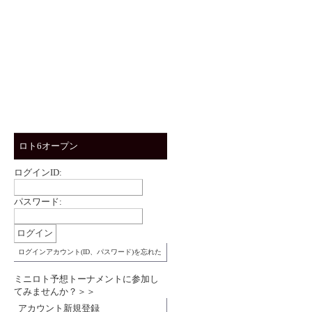
ロト6オープン
ログインID:
パスワード:
ログインアカウント(ID、パスワード)を忘れた
ミニロト予想トーナメントに参加し
てみませんか？＞＞
アカウント新規登録