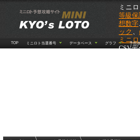
ミニロト
等級保
想数字
ック
、
ミニロト
TOP
ミニロト当選番号
データベース
グラフ
予想
CSV
ミニロ
想受付