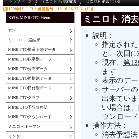
トップページ
ミニロト 予想攻略法
ミニロト 消去予想法
[第1398回ミニロト当選番号 15-16-26-27-31 (12)]
ミニロト 消
KYO's MINILOTO Menu
TOP
説明：
ミニロト抽選結果
指定された
MINILOTO抽選会別データ
と、次回(1
MINILOTO数字別データ
現在、
第13
MINILOTO分布データ
ます
MINILOTO周期別データ
表示のデー
サーバーの
MINILOTO日付別データ
出来ていま
MINILOTOグラフ
い場合は、
MINILOTO予想攻略法
ウンロード
MINILOTOダウンロード
操作方法：
ミニロトオープン
消去予想法
リンク