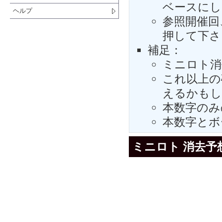
ベースにし
ヘルプ
参照開催回
押して下さ
補足：
ミニロト消
これ以上の
えるかもし
本数字のみ
本数字とボ
ミニロト 消去予